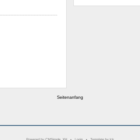
Seitenanfang
Powered by CMSimple_XH
•
Login
•
Template by lck