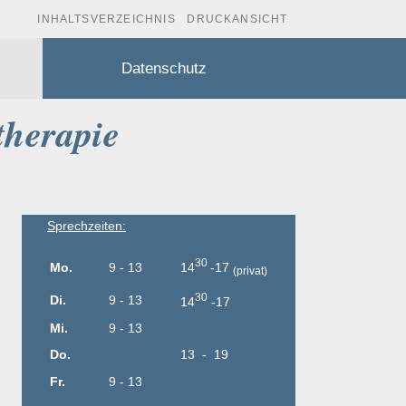
INHALTSVERZEICHNIS
DRUCKANSICHT
Datenschutz
therapie
Sprechzeiten:
30
14
-17
Mo.
9 - 13
(
privat)
30
Di.
9 - 13
14
-17
Mi.
9 - 13
Do.
13 - 19
Fr.
9 - 13